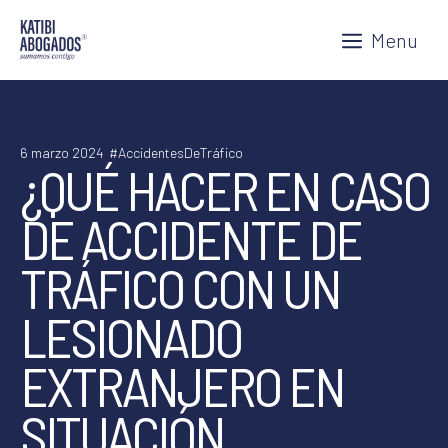
Saltar
Menu
al
contenido
6 marzo 2024
#AccidentesDeTráfico
¿QUÉ HACER EN CASO
DE ACCIDENTE DE
TRÁFICO CON UN
LESIONADO
EXTRANJERO EN
SITUACIÓN