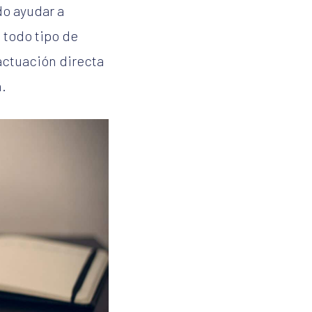
o ayudar a
 todo tipo de
 actuación directa
.