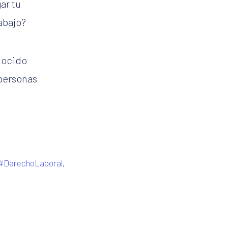
ar tu
abajo?
nocido
 personas
#DerechoLaboral
,