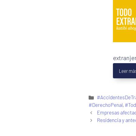
extranje
Leer mà
Categorías
#AccidentesDeTr
#DerechoPenal
,
#Tod
Empresas afectad
Residencia y ant