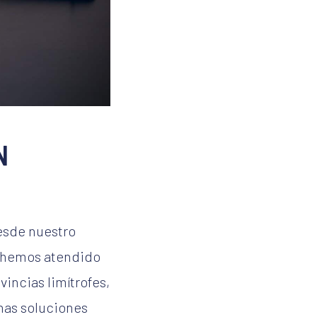
N
esde nuestro
í hemos atendido
incias limítrofes,
nas soluciones