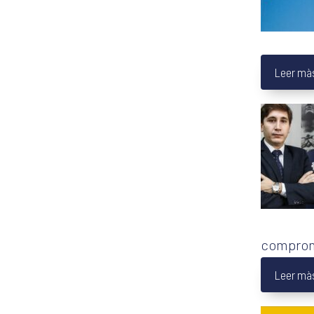
Leer mà
comprom
Leer mà