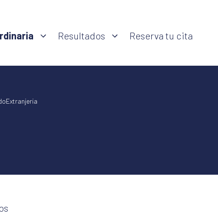
rdinaria
Resultados
Reserva tu cita
oExtranjeria
os