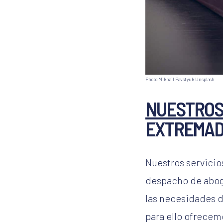
Photo
Mikhail Pavstyuk
Unsplash
NUESTROS
EXTREMA
Nuestros servici
despacho de abog
las necesidades d
para ello ofrecem