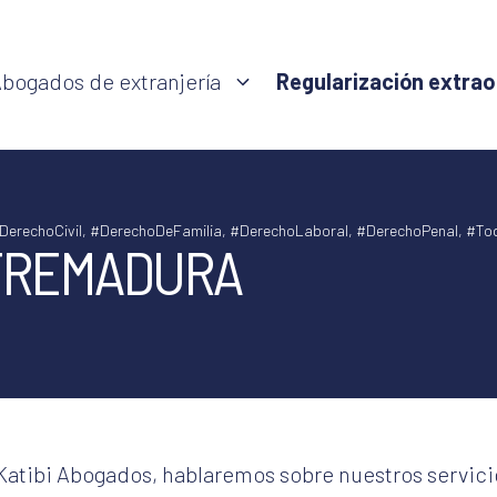
bogados de extranjería
Regularización extrao
DerechoCivil
,
#DerechoDeFamilia
,
#DerechoLaboral
,
#DerechoPenal
,
#Tod
TREMADURA
 Katibi Abogados, hablaremos sobre nuestros servici