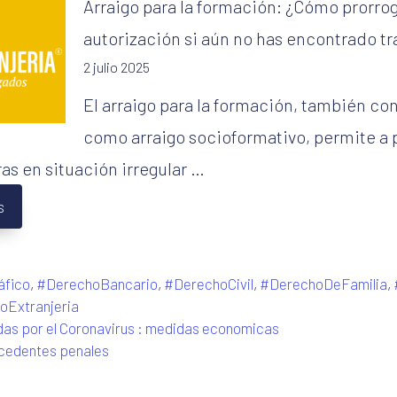
Arraigo para la formación: ¿Cómo prorrog
autorización si aún no has encontrado tr
2 julio 2025
El arraigo para la formación, también co
como arraigo socioformativo, permite a
ras en situación irregular …
s
áfico
,
#DerechoBancario
,
#DerechoCivil
,
#DerechoDeFamilia
,
oExtranjeria
as por el Coronavirus : medidas economicas
ecedentes penales