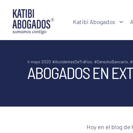
Saltar
al
Katibi Abogados
A
contenido
4 mayo 2020
#AccidentesDeTráfico
,
#DerechoBancario
,
#
ABOGADOS EN EX
Hoy en el blog de